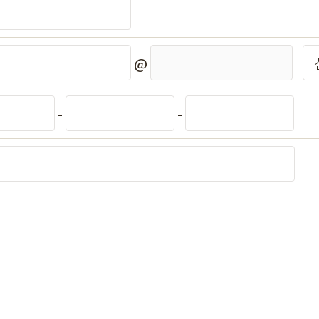
@
-
-