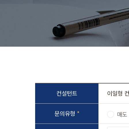
컨설턴트
이일형 
문의유형
*
매도