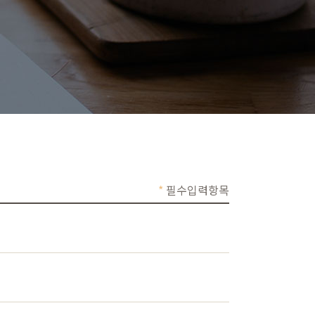
*
필수입력항목