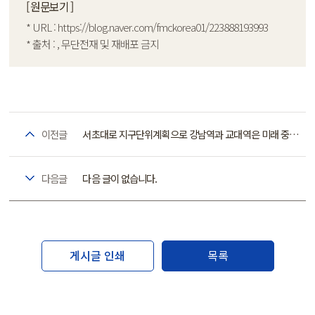
[ 원문보기 ]
* URL :
https://blog.naver.com/fmckorea01/223888193993
* 출처 : , 무단전재 및 재배포 금지
이전글
서초대로 지구단위계획으로 강남역과 교대역은 미래 중심지 최고의 업무중심지 변화 예고
다음글
다음 글이 없습니다.
게시글 인쇄
목록