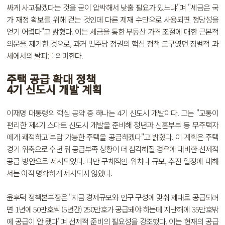
싸게 사고팔겠다는 것을 굳이 압박해서 낮출 필요가 있느냐"며 "세금은 국
가 재정 확보를 위해 걷는 것인데 다른 제재 수단으로 사용되면 정당성을
얻기 어렵다"고 밝혔다. 이는 세금을 통한 부동산 가격 조절에 대한 근본적
의문을 제기한 것으로, 과거 민주당 정권의 핵심 정책 도구였던 징벌적 과
세에서의 탈피를 의미한다.
주택 공급 확대 정책
4기 신도시 개발 계획
이재명 대통령의 핵심 공약 중 하나는 4기 신도시 개발이다. 그는 "교통이
편리한 제4기 스마트 신도시 개발을 준비해 청년과 신혼부부 등 무주택자
에게 쾌적하고 부담 가능한 주택을 공급하겠다"고 밝혔다. 이 계획은 주택
경기 위축으로 수년 뒤 공급부족 상황이 더 심각해질 경우에 대비한 선제적
공급 방안으로 제시되었다. 다만 구체적인 위치나 규모, 추진 일정에 대해
서는 아직 명확하게 제시되지 않았다.
윤후덕 정책본부장은 "지금 경제규모와 인구 구성에 맞춰 제대로 공급되려
면 1년에 50만호씩 (5년간) 250만호가 공급돼야 하는데 지난해에 35만호밖
에 공급이 안 됐다"며 선제적 준비의 필요성을 강조했다. 이는 현재의 공급